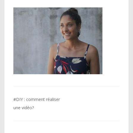
Navigation
#DIY : comment réaliser
de
une vidéo?
l’article