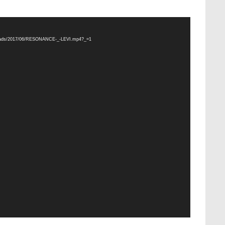
t/uploads/2017/06/RESONANCE-_-LEVI.mp4?_=1