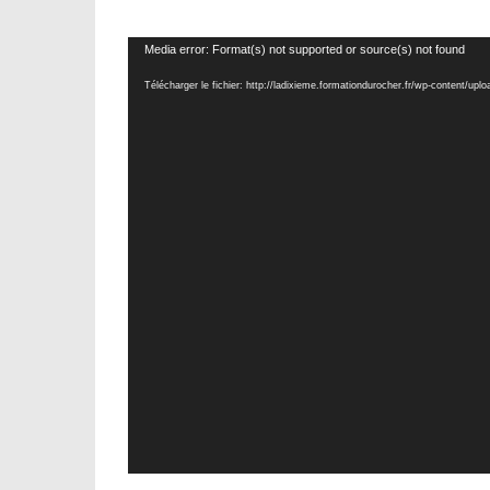
Lecteur
Media error: Format(s) not supported or source(s) not found
vidéo
Télécharger le fichier: http://ladixieme.formationdurocher.fr/wp-conten