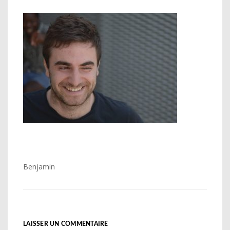
Navigation
Benjamin
de
l’article
LAISSER UN COMMENTAIRE