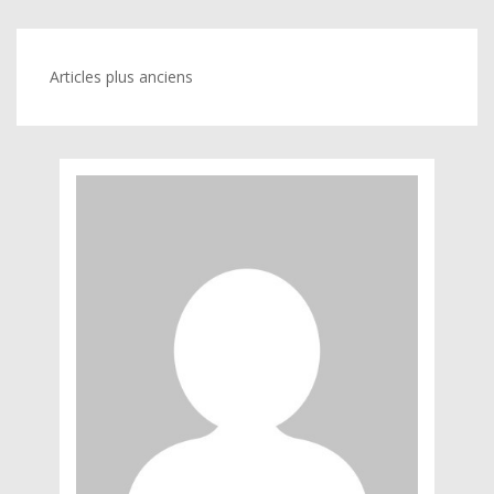
Navigation
Articles plus anciens
des
articles